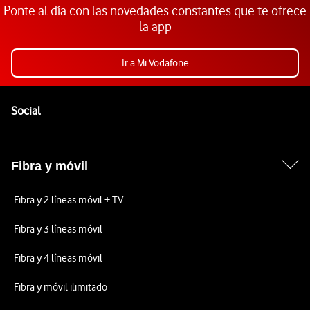
Ponte al día con las novedades constantes que te ofrece
la app
Ir a Mi Vodafone
Pie de página de Vodafone
Enlaces a las redes sociales de Vodafone
Social
Fibra y móvil
Fibra y 2 líneas móvil + TV
Fibra y 3 líneas móvil
Fibra y 4 líneas móvil
Fibra y móvil ilimitado