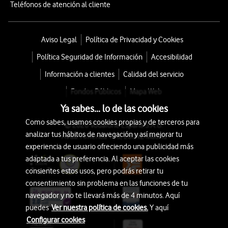
Teléfonos de atención al cliente
Aviso Legal
Política de Privacidad y Cookies
Política Seguridad de Información
Accesibilidad
Información a clientes
Calidad del servicio
Fondos Públicos
Mapa Web
Ya sabes... lo de las cookies
Como sabes, usamos cookies propias y de terceros para
© 2026 Vodafone España S.A.U.
analizar tus hábitos de navegación y así mejorar tu
Avda. América 115, 28042 Madrid
experiencia de usuario ofreciendo una publicidad más
adaptada a tus preferencia. Al aceptar las cookies
consientes estos usos, pero podrás retirar tu
consentimiento sin problema en las funciones de tu
navegador y no te llevará más de 4 minutos. Aquí
puedes
Ver nuestra política de cookies.
Y aquí
Configurar cookies