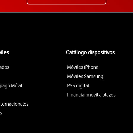
iles
Catálogo dispositivos
tados
Móviles iPhone
Móviles Samsung
epago Móvil
PS5 digital
Financiar móvil a plazos
nternacionales
o