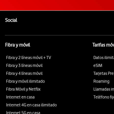
Pie de página de Vodafone
Enlaces a las redes sociales de Vodafone
Social
Fibra y móvil
Tarifas móv
Fibra y 2 líneas móvil + TV
Datos ilimi
Fibra y 3 líneas móvil
eSIM
Fibra y 4 líneas móvil
Tarjetas Pr
Fibra y móvil ilimitado
Roaming
Fibra Móvil y Netflix
Llamadas i
Internet en casa
Teléfono fij
Internet 4G en casa ilimitado
Internet 5G en casa