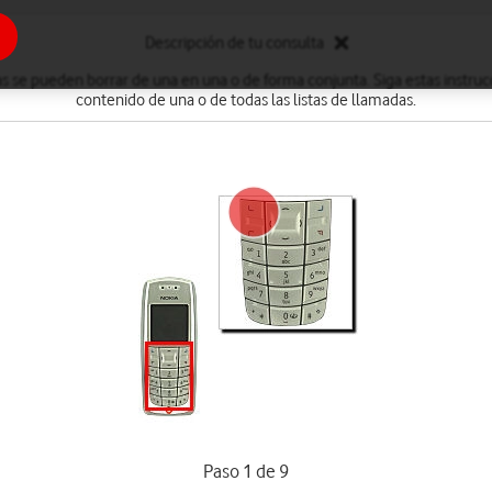
Descripción de tu consulta
as se pueden borrar de una en una o de forma conjunta. Siga estas instruc
contenido de una o de todas las listas de llamadas.
Paso 1 de 9