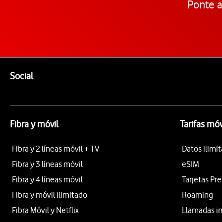
Ponte a
Pie de página de Vodafone
Enlaces a las redes sociales de Vodafone
Social
Fibra y móvil
Tarifas móv
Fibra y 2 líneas móvil + TV
Datos ilimi
Fibra y 3 líneas móvil
eSIM
Fibra y 4 líneas móvil
Tarjetas Pr
Fibra y móvil ilimitado
Roaming
Fibra Móvil y Netflix
Llamadas i