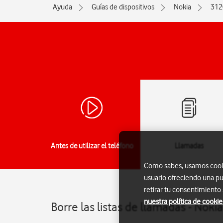
Ayuda
Guías de dispositivos
Nokia
312
Antes de utilizar el teléfono
Llamadas
Como sabes, usamos cookie
usuario ofreciendo una pu
retirar tu consentimiento
nuestra política de cookie
Borre las listas de llamadas - Noki