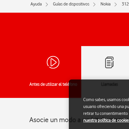
Ayuda
Guías de dispositivos
Nokia
312
Antes de utilizar el teléfono
Llamadas
Como sabes, usamos cookie
usuario ofreciendo una pu
retirar tu consentimiento
Asocie un modo a un kit de manos 
nuestra política de cookie