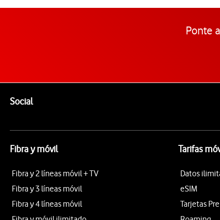
Ponte a
Pie de página de Vodafone
Enlaces a las redes sociales de Vodafone
Social
Fibra y móvil
Tarifas móv
Fibra y 2 líneas móvil + TV
Datos ilimi
Fibra y 3 líneas móvil
eSIM
Fibra y 4 líneas móvil
Tarjetas Pr
Fibra y móvil ilimitado
Roaming