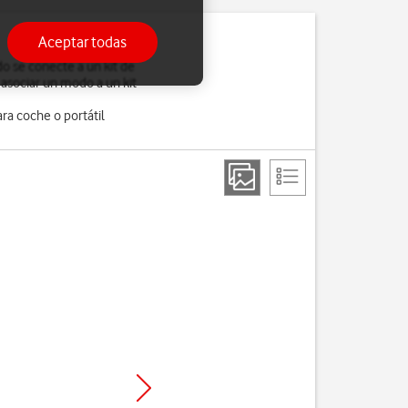
Aceptar todas
o se conecte a un kit de
 asociar un modo a un kit
ra coche o portátil