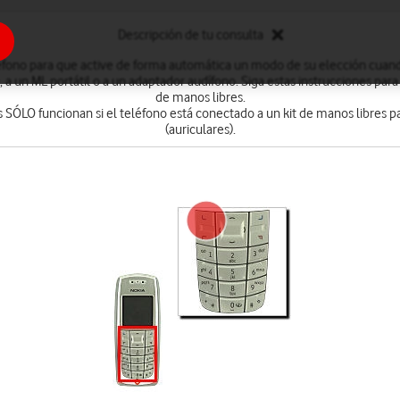
Descripción de tu consulta
éfono para que active de forma automática un modo de su elección cuand
 a un ML portátil o a un adaptador audífono. Siga estas instrucciones para
de manos libres.
s SÓLO funcionan si el teléfono está conectado a un kit de manos libres pa
(auriculares).