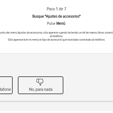
Paso 1 de 7
Busque "Ajustes de accesorios"
Pulse
Menú
.
punto del menú
Ajustes de accesorios
sólo aparece cuando ha tenido un kit de manos libres conec
al teléfono.
Sólo aparecerá en el menú el tipo de accesorio que ha estado conectado al teléfono.
odafone
No, para nada