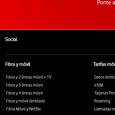
Ponte a
Pie de página de Vodafone
Enlaces a las redes sociales de Vodafone
Social
Fibra y móvil
Tarifas móv
Fibra y 2 líneas móvil + TV
Datos ilimi
Fibra y 3 líneas móvil
eSIM
Fibra y 4 líneas móvil
Tarjetas Pr
Fibra y móvil ilimitado
Roaming
Fibra Móvil y Netflix
Llamadas i