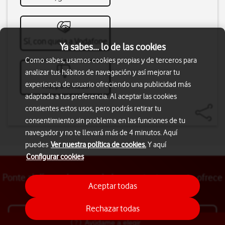
Sí, con queja a Vodafone
Ya sabes... lo de las cookies
Como sabes, usamos cookies propias y de terceros para
analizar tus hábitos de navegación y así mejorar tu
experiencia de usuario ofreciendo una publicidad más
No, para nada
adaptada a tus preferencia. Al aceptar las cookies
consientes estos usos, pero podrás retirar tu
consentimiento sin problema en las funciones de tu
navegador y no te llevará más de 4 minutos. Aquí
puedes
Ver nuestra política de cookies.
Y aquí
Configurar cookies
Ponte al día con las novedades constantes que te ofrece
Aceptar todas
la app
Rechazar todas
Ir a Mi Vodafone
Ayúdame a elegir