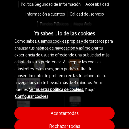
Política Seguridad de Información
Accesibilidad
Información a clientes
Calidad del servicio
Fondos Públicos
Mapa Web
Ya sabes... lo de las cookies
Como sabes, usamos cookies propias y de terceros para
© 2026 Vodafone España S.A.U.
analizar tus hábitos de navegación y así mejorar tu
Avda. América 115, 28042 Madrid
experiencia de usuario ofreciendo una publicidad más
adaptada a tus preferencia. Al aceptar las cookies
consientes estos usos, pero podrás retirar tu
consentimiento sin problema en las funciones de tu
navegador y no te llevará más de 4 minutos. Aquí
puedes
Ver nuestra política de cookies.
Y aquí
Configurar cookies
Aceptar todas
Rechazar todas