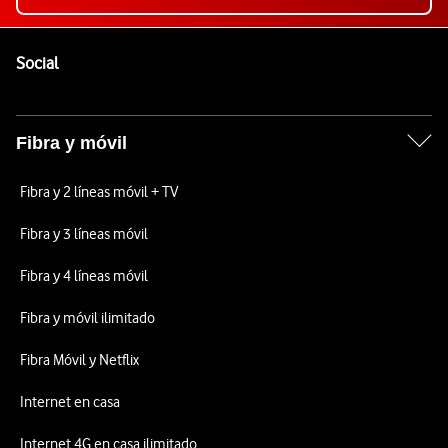
Pie de página de Vodafone
Enlaces a las redes sociales de Vodafone
Social
Fibra y móvil
Fibra y 2 líneas móvil + TV
Fibra y 3 líneas móvil
Fibra y 4 líneas móvil
Fibra y móvil ilimitado
Fibra Móvil y Netflix
Internet en casa
Internet 4G en casa ilimitado