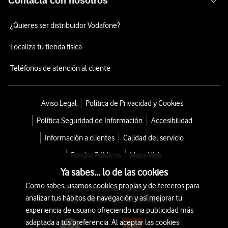
Contacta con nosotros
¿Quieres ser distribuidor Vodafone?
Localiza tu tienda física
Teléfonos de atención al cliente
Aviso Legal
Política de Privacidad y Cookies
Política Seguridad de Información
Accesibilidad
Información a clientes
Calidad del servicio
Fondos Públicos
Mapa Web
Ya sabes... lo de las cookies
Como sabes, usamos cookies propias y de terceros para
© 2026 Vodafone España S.A.U.
analizar tus hábitos de navegación y así mejorar tu
Avda. América 115, 28042 Madrid
experiencia de usuario ofreciendo una publicidad más
adaptada a tus preferencia. Al aceptar las cookies