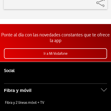
Ponte al día con las novedades constantes que te ofrece
la app
Ir a Mi Vodafone
Pie de página de Vodafone
Enlaces a las redes sociales de Vodafone
Social
Fibra y móvil
Fibra y 2 líneas móvil + TV