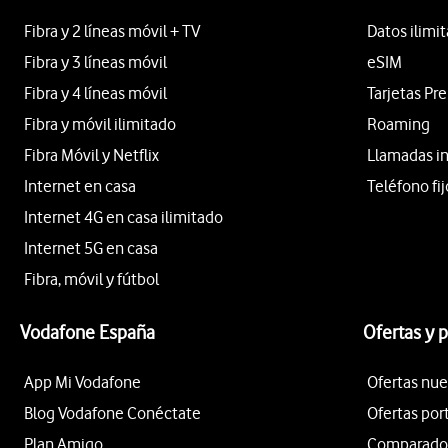
Fibra y 2 líneas móvil + TV
Datos ilimi
Fibra y 3 líneas móvil
eSIM
Fibra y 4 líneas móvil
Tarjetas Pr
Fibra y móvil ilimitado
Roaming
Fibra Móvil y Netflix
Llamadas i
Internet en casa
Teléfono fij
Internet 4G en casa ilimitado
Internet 5G en casa
Fibra, móvil y fútbol
Vodafone España
Ofertas y 
App Mi Vodafone
Ofertas nue
Blog Vodafone Conéctate
Ofertas por
Plan Amigo
Comparador 