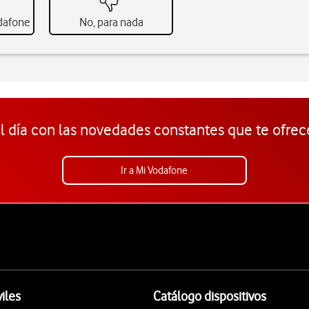
odafone
No, para nada
l día con las novedades constantes que te ofrec
Ir a Mi Vodafone
iles
Catálogo dispositivos