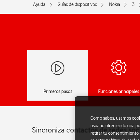
Ayuda
Guías de dispositivos
Nokia
3
Primeros pasos
Funciones principales
Como sabes, usamos cookie
usuario ofreciendo una pu
Sincroniza contactos de redes soci
retirar tu consentimiento