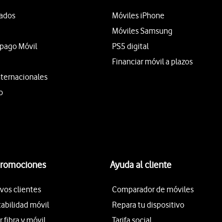
tados
Móviles iPhone
Móviles Samsung
epago Móvil
PS5 digital
Financiar móvil a plazos
nternacionales
o
promociones
Ayuda al cliente
vos clientes
Comparador de móviles
tabilidad móvil
Repara tu dispositivo
fibra y móvil
Tarifa social