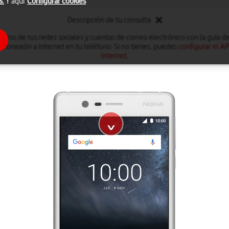
s.
Y aquí
Configurar cookies
Descripción de tu consulta
ctos de tus redes sociales y cuentas de correo electrónico con la guía de
 conexión a Internet en tu teléfono. Si no tienes, puedes
configurar el A
Internet
.