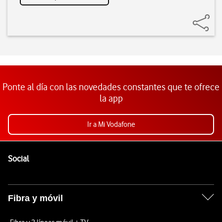
Ponte al día con las novedades constantes que te ofrece
la app
Ir a Mi Vodafone
Pie de página de Vodafone
Enlaces a las redes sociales de Vodafone
Social
Fibra y móvil