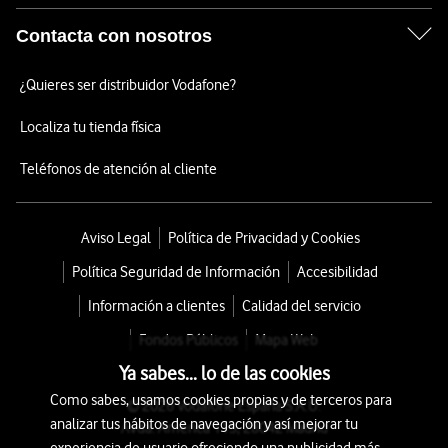
Contacta con nosotros
¿Quieres ser distribuidor Vodafone?
Localiza tu tienda física
Teléfonos de atención al cliente
Aviso Legal
Política de Privacidad y Cookies
Política Seguridad de Información
Accesibilidad
Información a clientes
Calidad del servicio
Fondos Públicos
Mapa Web
Ya sabes... lo de las cookies
Como sabes, usamos cookies propias y de terceros para
© 2026 Vodafone España S.A.U.
analizar tus hábitos de navegación y así mejorar tu
Avda. América 115, 28042 Madrid