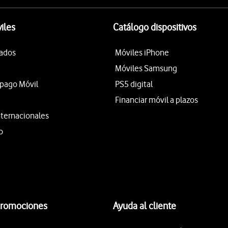
iles
Catálogo dispositivos
tados
Móviles iPhone
Móviles Samsung
epago Móvil
PS5 digital
Financiar móvil a plazos
nternacionales
o
promociones
Ayuda al cliente