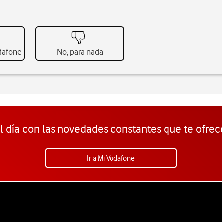
odafone
No, para nada
l día con las novedades constantes que te ofrec
Ir a Mi Vodafone