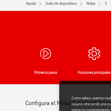
Ayuda
Guías de dispositivos
Nokia
3
Primeros pasos
Funciones principales
Como sabes, usamos cookie
Configura el Nokia 3 Android 7.1 
usuario ofreciendo una pu
retirar tu consentimiento