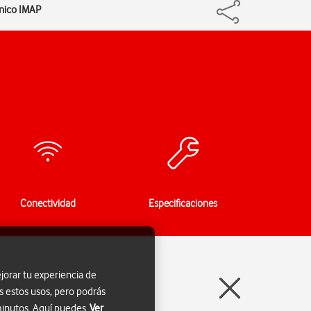
ónico IMAP
Conectividad
Especificaciones
jorar tu experiencia de
s estos usos, pero podrás
 minutos. Aquí puedes
Ver