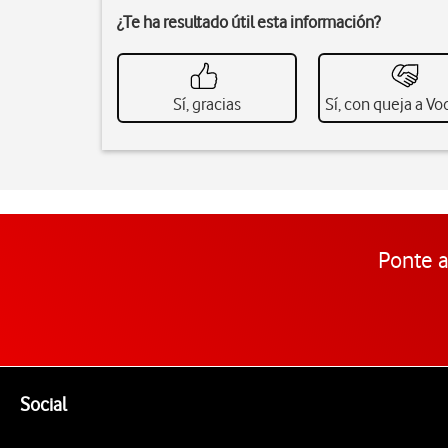
¿Te ha resultado útil esta información?
Sí, gracias
Sí, con queja a V
Ponte a
Pie de página de Vodafone
Enlaces a las redes sociales de Vodafone
Social