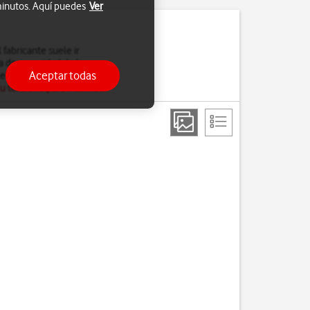
 minutos. Aquí puedes
Ver
fabricante suele ir
a de seguridad de la
Aceptar todas
el software del teléfono,
u teléfono para Internet
.