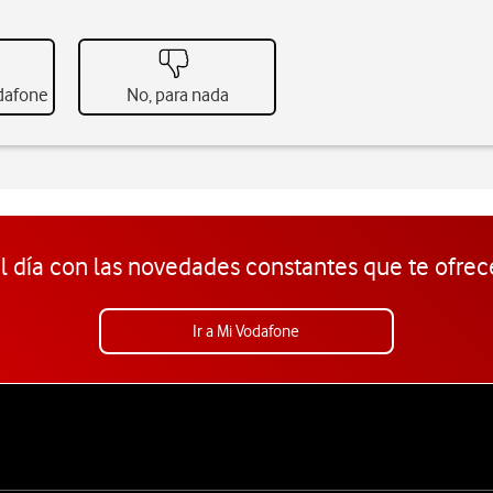
odafone
No, para nada
l día con las novedades constantes que te ofrec
Ir a Mi Vodafone