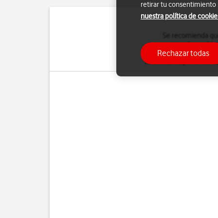
retirar tu consentimiento
nuestra política de cookie
Se recomienda que 
corrigiendo posible
Rechazar todas
memoria, o al menos,
de
necesitas disponer de co