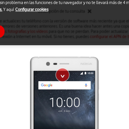
 sin problema en las funciones de tu navegador y no te llevará más de 4
s.
Y aquí
Configurar cookies
Descripción de tu consulta
actualices tu teléfono con la versión de software más reciente ya que el 
s errores de versiones anteriores. Es una buena idea hacer antes una copi
 las fotografías y los vídeos
para que no se pierdan. Para poder actualizar 
nexión a Internet en tu móvil. Si no tienes, puedes
configurar el APN de t