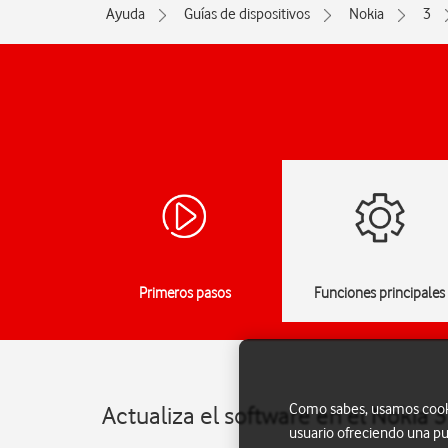
Ayuda
Guías de dispositivos
Nokia
3
Primeros pasos
Funciones principales
Como sabes, usamos cookie
Actualiza el software en el Nokia 
usuario ofreciendo una pu