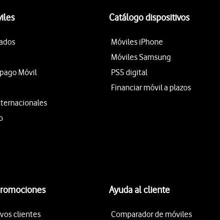
iles
Catálogo dispositivos
tados
Móviles iPhone
Móviles Samsung
epago Móvil
PS5 digital
Financiar móvil a plazos
nternacionales
o
promociones
Ayuda al cliente
vos clientes
Comparador de móviles