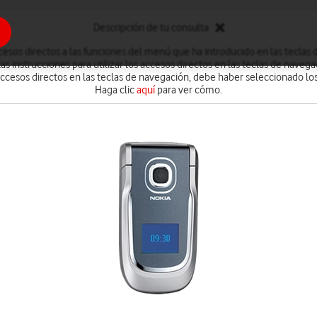
Descripción de tu consulta
ccesos directos a las funciones del menú que ha introducido en las teclas 
tas instrucciones para utilizar los accesos directos en las teclas de navega
 accesos directos en las teclas de navegación, debe haber seleccionado lo
Haga clic
aquí
para ver cómo.