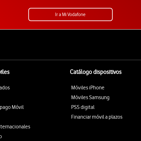
Ir a Mi Vodafone
iles
Catálogo dispositivos
tados
Móviles iPhone
Móviles Samsung
epago Móvil
PS5 digital
Financiar móvil a plazos
nternacionales
o