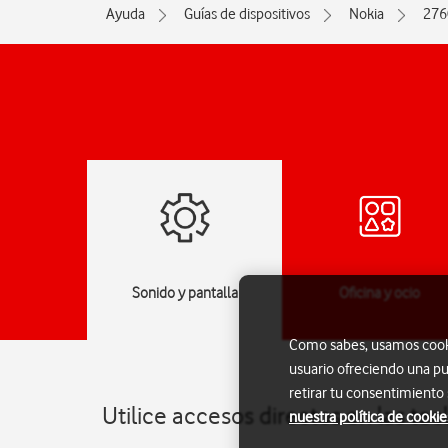
Ayuda
Guías de dispositivos
Nokia
276
jes
Sonido y pantalla
Oficina y ocio
Como sabes, usamos cookie
usuario ofreciendo una pu
retirar tu consentimiento
Utilice accesos directos en las te
nuestra política de cookie