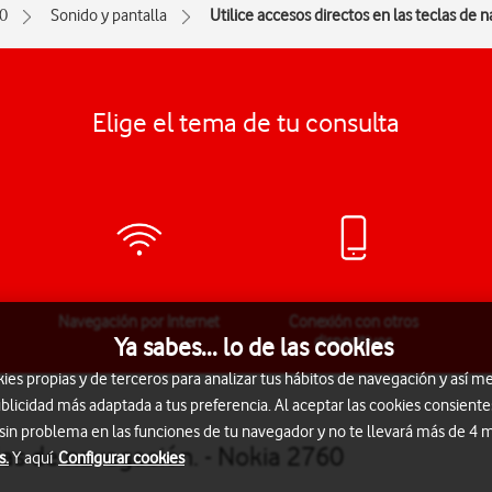
0
Sonido y pantalla
Utilice accesos directos en las teclas de 
Elige el tema de tu consulta
Navegación por Internet
Conexión con otros
dispositivos
Ya sabes... lo de las cookies
s propias y de terceros para analizar tus hábitos de navegación y así me
blicidad más adaptada a tus preferencia. Al aceptar las cookies consiente
 sin problema en las funciones de tu navegador y no te llevará más de 4
clas de navegación. - Nokia 2760
s.
Y aquí
Configurar cookies