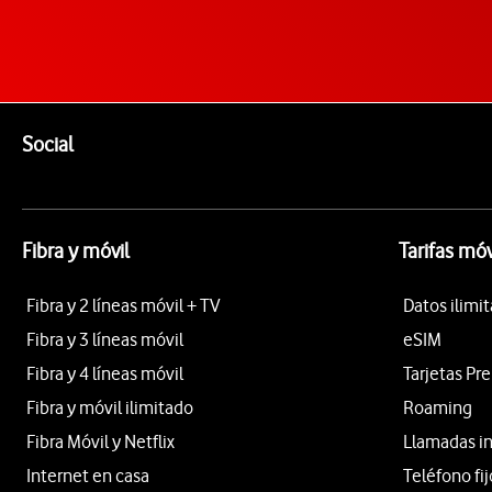
Pie de página de Vodafone
Enlaces a las redes sociales de Vodafone
Social
Fibra y móvil
Tarifas móv
Fibra y 2 líneas móvil + TV
Datos ilimi
Fibra y 3 líneas móvil
eSIM
Fibra y 4 líneas móvil
Tarjetas Pr
Fibra y móvil ilimitado
Roaming
Fibra Móvil y Netflix
Llamadas i
Internet en casa
Teléfono fij