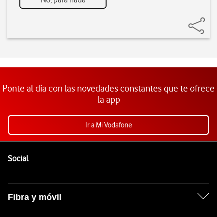
Ponte al día con las novedades constantes que te ofrece
la app
Ir a Mi Vodafone
Pie de página de Vodafone
Enlaces a las redes sociales de Vodafone
Social
Fibra y móvil