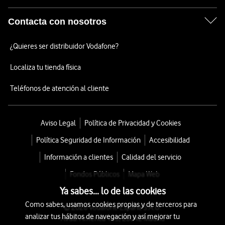
Contacta con nosotros
¿Quieres ser distribuidor Vodafone?
Localiza tu tienda física
Teléfonos de atención al cliente
Aviso Legal
Política de Privacidad y Cookies
Política Seguridad de Información
Accesibilidad
Información a clientes
Calidad del servicio
Fondos Públicos
Mapa Web
Ya sabes... lo de las cookies
Como sabes, usamos cookies propias y de terceros para
© 2026 Vodafone España S.A.U.
analizar tus hábitos de navegación y así mejorar tu
Avda. América 115, 28042 Madrid