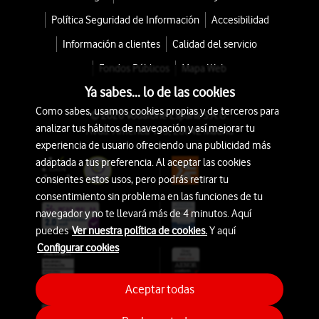
Política Seguridad de Información
Accesibilidad
Información a clientes
Calidad del servicio
Fondos Públicos
Mapa Web
Ya sabes... lo de las cookies
Como sabes, usamos cookies propias y de terceros para
© 2026 Vodafone España S.A.U.
analizar tus hábitos de navegación y así mejorar tu
Avda. América 115, 28042 Madrid
experiencia de usuario ofreciendo una publicidad más
adaptada a tus preferencia. Al aceptar las cookies
consientes estos usos, pero podrás retirar tu
consentimiento sin problema en las funciones de tu
navegador y no te llevará más de 4 minutos. Aquí
puedes
Ver nuestra política de cookies.
Y aquí
Configurar cookies
Aceptar todas