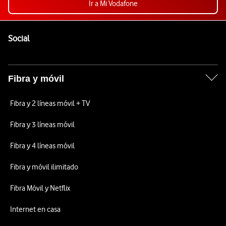
Ir a Mi Vodafone
Pie de página de Vodafone
Enlaces a las redes sociales de Vodafone
Social
Fibra y móvil
Fibra y 2 líneas móvil + TV
Fibra y 3 líneas móvil
Fibra y 4 líneas móvil
Fibra y móvil ilimitado
Fibra Móvil y Netflix
Internet en casa