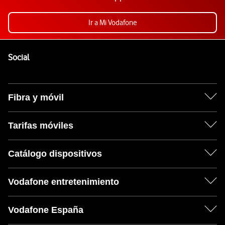
Ir a Mi Vodafone
Pie de página de Vodafone
Enlaces a las redes sociales de Vodafone
Social
Fibra y móvil
Tarifas móviles
Catálogo dispositivos
Vodafone entretenimiento
Vodafone España