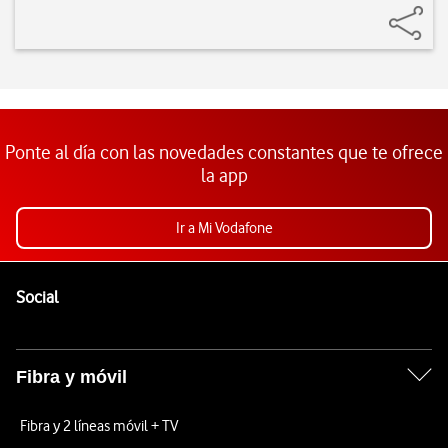
Ponte al día con las novedades constantes que te ofrece
la app
Ir a Mi Vodafone
Pie de página de Vodafone
Enlaces a las redes sociales de Vodafone
Social
Fibra y móvil
Fibra y 2 líneas móvil + TV