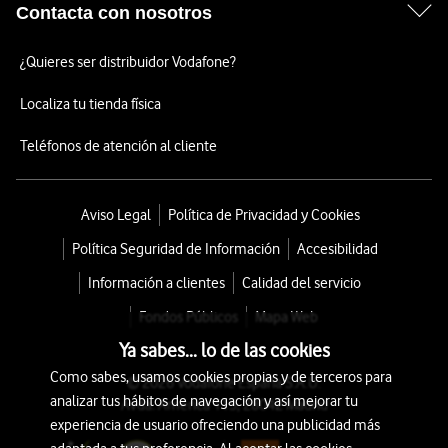
Contacta con nosotros
¿Quieres ser distribuidor Vodafone?
Localiza tu tienda física
Teléfonos de atención al cliente
Aviso Legal
Política de Privacidad y Cookies
Política Seguridad de Información
Accesibilidad
Información a clientes
Calidad del servicio
Fondos Públicos
Mapa Web
Ya sabes... lo de las cookies
Como sabes, usamos cookies propias y de terceros para
© 2026 Vodafone España S.A.U.
analizar tus hábitos de navegación y así mejorar tu
Avda. América 115, 28042 Madrid
experiencia de usuario ofreciendo una publicidad más