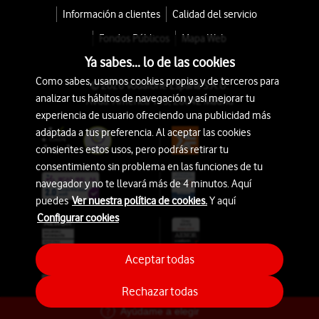
Información a clientes
Calidad del servicio
Fondos Públicos
Mapa Web
Ya sabes... lo de las cookies
Como sabes, usamos cookies propias y de terceros para
© 2026 Vodafone España S.A.U.
analizar tus hábitos de navegación y así mejorar tu
Avda. América 115, 28042 Madrid
experiencia de usuario ofreciendo una publicidad más
adaptada a tus preferencia. Al aceptar las cookies
consientes estos usos, pero podrás retirar tu
consentimiento sin problema en las funciones de tu
navegador y no te llevará más de 4 minutos. Aquí
puedes
Ver nuestra política de cookies.
Y aquí
Configurar cookies
Aceptar todas
Rechazar todas
Ayúdame a elegir