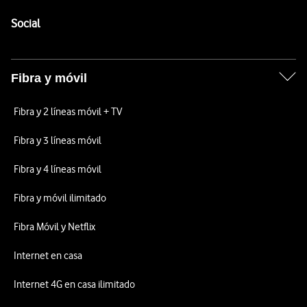
Pie de página de Vodafone
Enlaces a las redes sociales de Vodafone
Social
Fibra y móvil
Fibra y 2 líneas móvil + TV
Fibra y 3 líneas móvil
Fibra y 4 líneas móvil
Fibra y móvil ilimitado
Fibra Móvil y Netflix
Internet en casa
Internet 4G en casa ilimitado