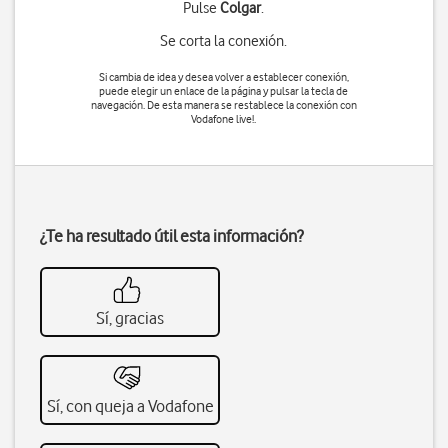
Pulse
Colgar
.
Se corta la conexión.
Si cambia de idea y desea volver a establecer conexión,
puede elegir un enlace de la página y pulsar
la tecla de
navegación
. De esta manera se restablece la conexión con
Vodafone live!.
¿Te ha resultado útil esta información?
Sí, gracias
Sí, con queja a Vodafone