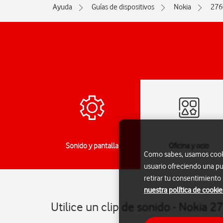
Ayuda
Guías de dispositivos
Nokia
276
jes
Sonido y pantalla
Oficina y ocio
Como sabes, usamos cookie
usuario ofreciendo una pu
retirar tu consentimiento
nuestra política de cookie
Utilice un clip de sonido - Nokia 2