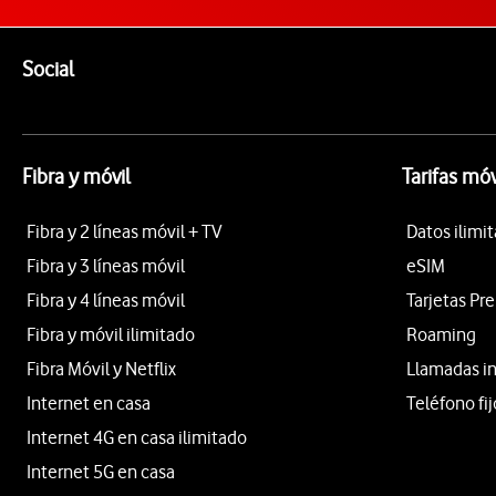
Pie de página de Vodafone
Enlaces a las redes sociales de Vodafone
Social
Fibra y móvil
Tarifas móv
Fibra y 2 líneas móvil + TV
Datos ilimi
Fibra y 3 líneas móvil
eSIM
Fibra y 4 líneas móvil
Tarjetas Pr
Fibra y móvil ilimitado
Roaming
Fibra Móvil y Netflix
Llamadas i
Internet en casa
Teléfono fij
Internet 4G en casa ilimitado
Internet 5G en casa