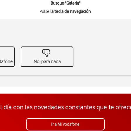
Busque "Galería"
Pulse
la tecla de navegación
.
odafone
No, para nada
l día con las novedades constantes que te ofrec
Ir a Mi Vodafone