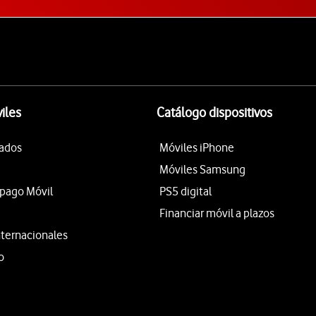
iles
Catálogo dispositivos
tados
Móviles iPhone
Móviles Samsung
epago Móvil
PS5 digital
Financiar móvil a plazos
nternacionales
o