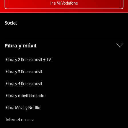
Ir a Mi Vodafone
Pie de página de Vodafone
Enlaces a las redes sociales de Vodafone
Social
Fibra y móvil
Fibra y 2 líneas móvil + TV
Fibra y 3 líneas móvil
Fibra y 4 líneas móvil
Fibra y móvil ilimitado
Fibra Móvil y Netflix
Internet en casa