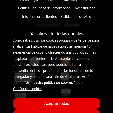
Política Seguridad de Información
Accesibilidad
Información a clientes
Calidad del servicio
Fondos Públicos
Mapa Web
Ya sabes... lo de las cookies
Como sabes, usamos cookies propias y de terceros para
© 2026 Vodafone España S.A.U.
analizar tus hábitos de navegación y así mejorar tu
Avda. América 115, 28042 Madrid
experiencia de usuario ofreciendo una publicidad más
adaptada a tus preferencia. Al aceptar las cookies
consientes estos usos, pero podrás retirar tu
consentimiento sin problema en las funciones de tu
navegador y no te llevará más de 4 minutos. Aquí
puedes
Ver nuestra política de cookies.
Y aquí
Configurar cookies
Aceptar todas