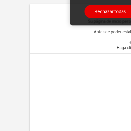
Rechazar todas
Su página de inicio pers
Antes de poder estab
H
Haga cl