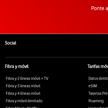
Ponte a
Pie de página de Vodafone
Enlaces a las redes sociales de Vodafone
Social
Fibra y móvil
Tarifas móv
Fibra y 2 líneas móvil + TV
Datos ilimi
Fibra y 3 líneas móvil
eSIM
Fibra y 4 líneas móvil
Tarjetas Pr
Fibra y móvil ilimitado
Roaming