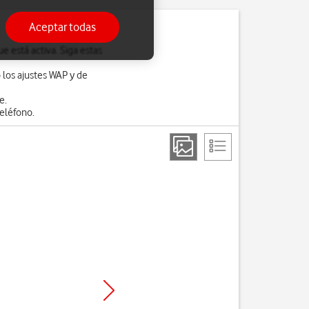
Aceptar todas
e está activa. Siga estas
 los ajustes WAP y de
e.
eléfono.