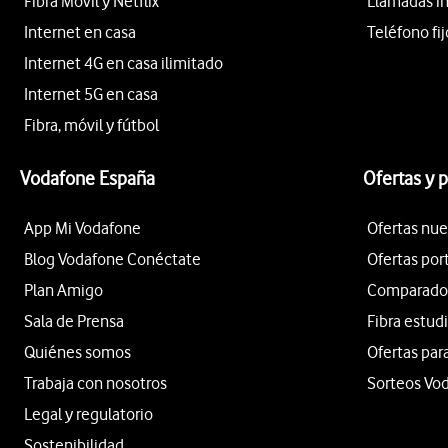
Fibra Móvil y Netflix
Llamadas i
Internet en casa
Teléfono fij
Internet 4G en casa ilimitado
Internet 5G en casa
Fibra, móvil y fútbol
Vodafone España
Ofertas y 
App Mi Vodafone
Ofertas nue
Blog Vodafone Conéctate
Ofertas por
Plan Amigo
Comparador 
Sala de Prensa
Fibra estud
Quiénes somos
Ofertas par
Trabaja con nosotros
Sorteos Vo
Legal y regulatorio
Sostenibilidad