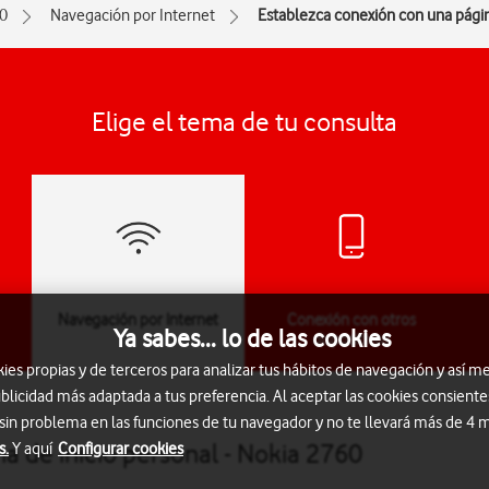
0
Navegación por Internet
Establezca conexión con una págin
Elige el tema de tu consulta
Navegación por Internet
Conexión con otros
Ya sabes... lo de las cookies
dispositivos
s propias y de terceros para analizar tus hábitos de navegación y así me
blicidad más adaptada a tus preferencia. Al aceptar las cookies consiente
 sin problema en las funciones de tu navegador y no te llevará más de 4
a de inicio personal - Nokia 2760
s.
Y aquí
Configurar cookies