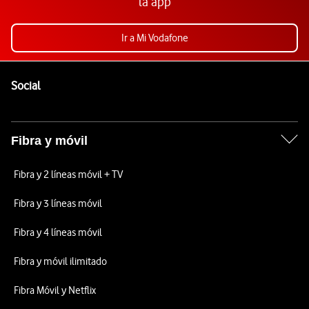
la app
Ir a Mi Vodafone
Pie de página de Vodafone
Enlaces a las redes sociales de Vodafone
Social
Fibra y móvil
Fibra y 2 líneas móvil + TV
Fibra y 3 líneas móvil
Fibra y 4 líneas móvil
Fibra y móvil ilimitado
Fibra Móvil y Netflix