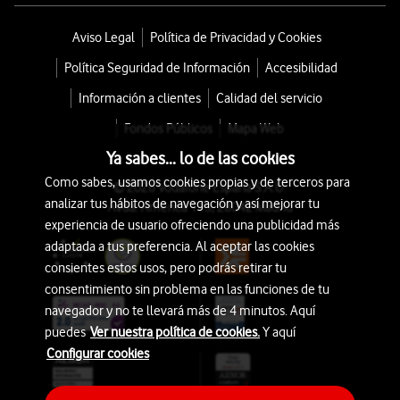
Aviso Legal
Política de Privacidad y Cookies
Política Seguridad de Información
Accesibilidad
Información a clientes
Calidad del servicio
Fondos Públicos
Mapa Web
Ya sabes... lo de las cookies
Como sabes, usamos cookies propias y de terceros para
© 2026 Vodafone España S.A.U.
analizar tus hábitos de navegación y así mejorar tu
Avda. América 115, 28042 Madrid
experiencia de usuario ofreciendo una publicidad más
adaptada a tus preferencia. Al aceptar las cookies
consientes estos usos, pero podrás retirar tu
consentimiento sin problema en las funciones de tu
navegador y no te llevará más de 4 minutos. Aquí
puedes
Ver nuestra política de cookies.
Y aquí
Configurar cookies