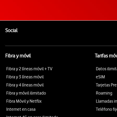
Pie de página de Vodafone
Enlaces a las redes sociales de Vodafone
Social
Fibra y móvil
Tarifas móv
Fibra y 2 líneas móvil + TV
Datos ilimi
Fibra y 3 líneas móvil
eSIM
Fibra y 4 líneas móvil
Tarjetas Pr
Fibra y móvil ilimitado
Roaming
Fibra Móvil y Netflix
Llamadas i
Internet en casa
Teléfono fij