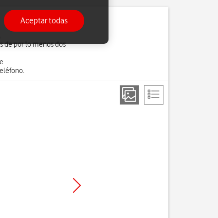
Aceptar todas
.
es de por lo menos dos
e.
eléfono.