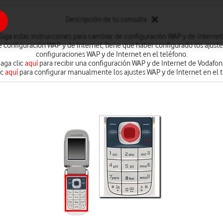
Descripción de tu consulta
Siga estas instrucciones para cambiar de configuración WAP y de Internet
 configuración WAP y de Internet, tiene que haber configurado los ajust
configuraciones WAP y de Internet en el teléfono.
aga clic
aquí
para recibir una configuración WAP y de Internet de Vodafon
ic
aquí
para configurar manualmente los ajustes WAP y de Internet en el t