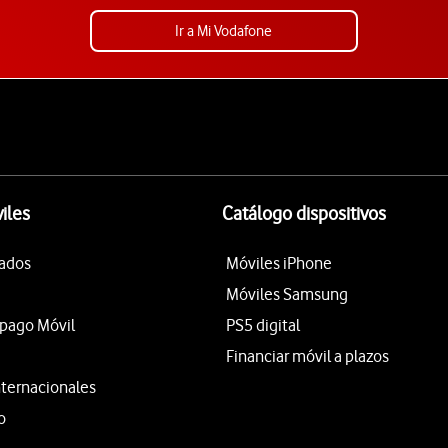
Ir a Mi Vodafone
iles
Catálogo dispositivos
tados
Móviles iPhone
Móviles Samsung
epago Móvil
PS5 digital
Financiar móvil a plazos
nternacionales
o