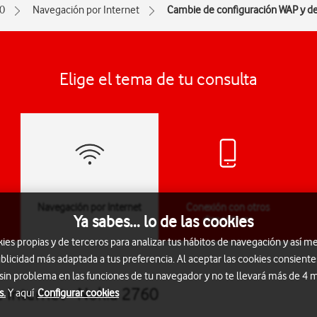
0
Navegación por Internet
Cambie de configuración WAP y de
Elige el tema de tu consulta
Navegación por Internet
Conexión con otros
Ya sabes... lo de las cookies
dispositivos
s propias y de terceros para analizar tus hábitos de navegación y así me
blicidad más adaptada a tus preferencia. Al aceptar las cookies consiente
 sin problema en las funciones de tu navegador y no te llevará más de 4
 Internet - Nokia 2760
s.
Y aquí
Configurar cookies