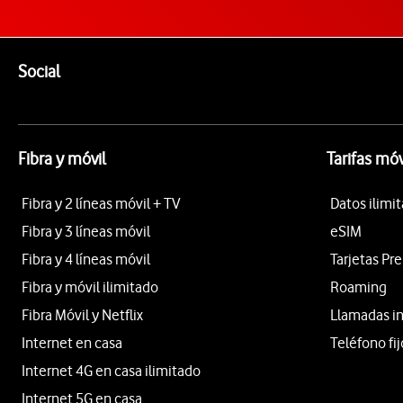
Pie de página de Vodafone
Enlaces a las redes sociales de Vodafone
Social
Fibra y móvil
Tarifas móv
Fibra y 2 líneas móvil + TV
Datos ilimi
Fibra y 3 líneas móvil
eSIM
Fibra y 4 líneas móvil
Tarjetas Pr
Fibra y móvil ilimitado
Roaming
Fibra Móvil y Netflix
Llamadas i
Internet en casa
Teléfono fij
Internet 4G en casa ilimitado
Internet 5G en casa