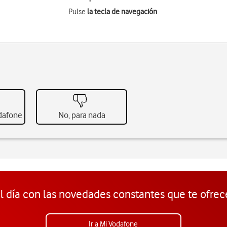
Pulse
la tecla de navegación
.
odafone
No, para nada
l día con las novedades constantes que te ofrec
Ir a Mi Vodafone