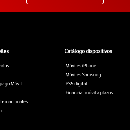
iles
Catálogo dispositivos
tados
Móviles iPhone
Móviles Samsung
epago Móvil
PS5 digital
Financiar móvil a plazos
nternacionales
o