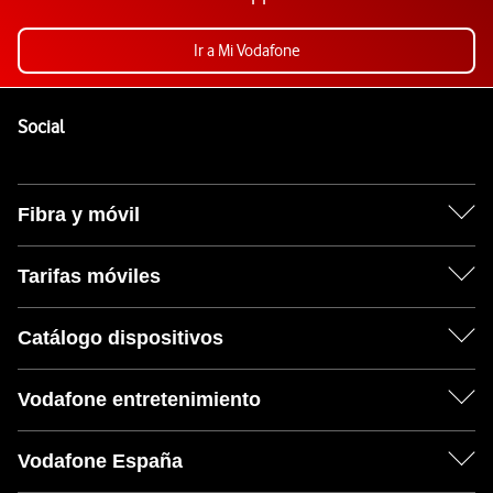
Ir a Mi Vodafone
Pie de página de Vodafone
Enlaces a las redes sociales de Vodafone
Social
Fibra y móvil
Tarifas móviles
Catálogo dispositivos
Vodafone entretenimiento
Vodafone España