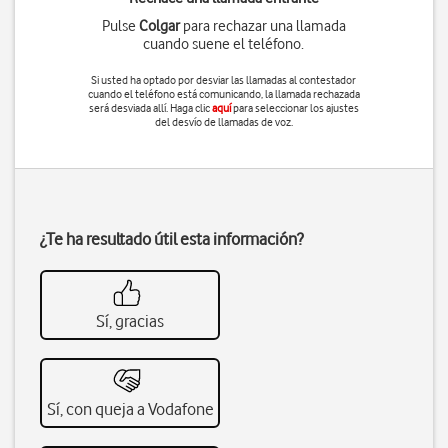
Pulse
Colgar
para rechazar una llamada
cuando suene el teléfono.
Si usted ha optado por desviar las llamadas al contestador
cuando el teléfono está comunicando, la llamada rechazada
será desviada allí. Haga clic
aquí
para seleccionar los ajustes
del desvío de llamadas de voz.
¿Te ha resultado útil esta información?
Sí, gracias
Sí, con queja a Vodafone