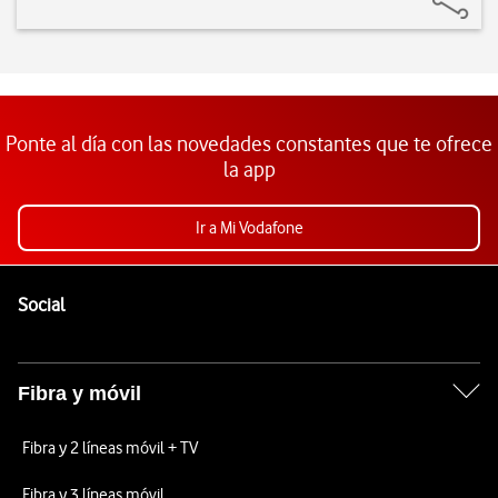
Ponte al día con las novedades constantes que te ofrece
la app
Ir a Mi Vodafone
Pie de página de Vodafone
Enlaces a las redes sociales de Vodafone
Social
Fibra y móvil
Fibra y 2 líneas móvil + TV
Fibra y 3 líneas móvil