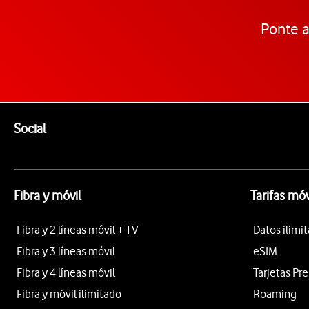
Ponte a
Pie de página de Vodafone
Enlaces a las redes sociales de Vodafone
Social
Fibra y móvil
Tarifas móv
Fibra y 2 líneas móvil + TV
Datos ilimi
Fibra y 3 líneas móvil
eSIM
Fibra y 4 líneas móvil
Tarjetas Pr
Fibra y móvil ilimitado
Roaming