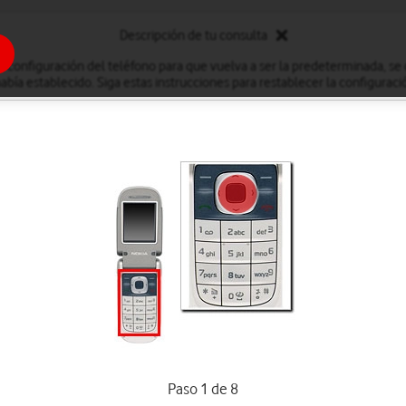
Descripción de tu consulta
a configuración del teléfono para que vuelva a ser la predeterminada, s
abía establecido. Siga estas instrucciones para restablecer la configura
Paso 1 de 8