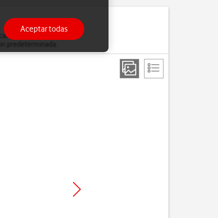
Aceptar todas
e cambian muchos de los
ción predeterminada.