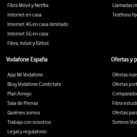
Fibra Móvil y Netflix
Llamadas i
Internet en casa
Teléfono fij
Internet 4G en casa ilimitado
Internet 5G en casa
Fibra, móvil y fútbol
Vodafone España
Ofertas y 
App Mi Vodafone
Ofertas nue
Blog Vodafone Conéctate
Ofertas por
Plan Amigo
Comparador 
Sala de Prensa
Fibra estud
Quiénes somos
Ofertas par
Trabaja con nosotros
Sorteos Vo
Legal y regulatorio