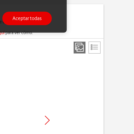
Aceptar todas
estará listo para ser
quí
para ver cómo.