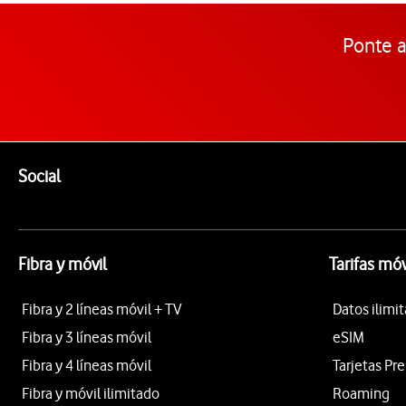
Ponte a
Pie de página de Vodafone
Enlaces a las redes sociales de Vodafone
Social
Fibra y móvil
Tarifas móv
Fibra y 2 líneas móvil + TV
Datos ilimi
Fibra y 3 líneas móvil
eSIM
Fibra y 4 líneas móvil
Tarjetas Pr
Fibra y móvil ilimitado
Roaming