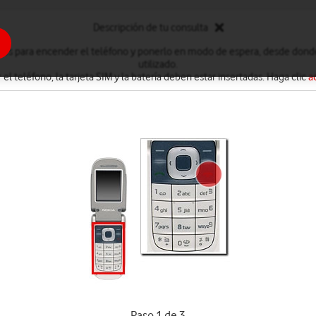
Descripción de tu consulta
ones para encender el teléfono y ponerlo en modo de espera, desde donde 
utilizado.
r el teléfono, la tarjeta SIM y la batería deben estar insertadas. Haga clic
a
Paso 1 de 3