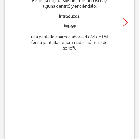
Retire la tarjeta SIM del teléfono (si hay
alguna dentro) y enciéndalo.
Introduzca:
*#06#
En la pantalla aparece ahora el código IMEI
(en la pantalla denominado "número de
serie").