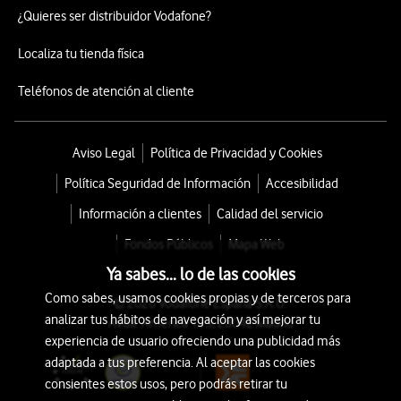
¿Quieres ser distribuidor Vodafone?
Localiza tu tienda física
Teléfonos de atención al cliente
Aviso Legal
Política de Privacidad y Cookies
Política Seguridad de Información
Accesibilidad
Información a clientes
Calidad del servicio
Fondos Públicos
Mapa Web
Ya sabes... lo de las cookies
Como sabes, usamos cookies propias y de terceros para
© 2026 Vodafone España S.A.U.
analizar tus hábitos de navegación y así mejorar tu
Avda. América 115, 28042 Madrid
experiencia de usuario ofreciendo una publicidad más
adaptada a tus preferencia. Al aceptar las cookies
consientes estos usos, pero podrás retirar tu