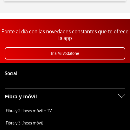
Ponte al día con las novedades constantes que te ofrece
la app
Ir a Mi Vodafone
Pie de página de Vodafone
Enlaces a las redes sociales de Vodafone
Social
Fibra y móvil
Fibra y 2 líneas móvil + TV
Fibra y 3 líneas móvil