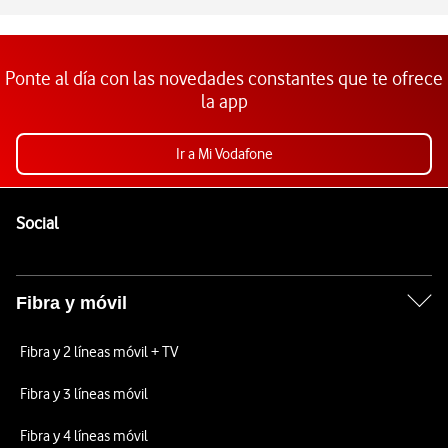
Ponte al día con las novedades constantes que te ofrece
la app
Ir a Mi Vodafone
Pie de página de Vodafone
Enlaces a las redes sociales de Vodafone
Social
Fibra y móvil
Fibra y 2 líneas móvil + TV
Fibra y 3 líneas móvil
Fibra y 4 líneas móvil