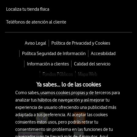
Localiza tu tienda física
Teléfonos de atención al cliente
Aviso Legal
Política de Privacidad y Cookies
Política Seguridad de Información
Accesibilidad
Información a clientes
Calidad del servicio
Fondos Públicos
Mapa Web
Ya sabes... lo de las cookies
Como sabes, usamos cookies propias y de terceros para
© 2026 Vodafone España S.A.U.
analizar tus hábitos de navegación y así mejorar tu
Avda. América 115, 28042 Madrid
experiencia de usuario ofreciendo una publicidad más
adaptada a tus preferencia. Al aceptar las cookies
consientes estos usos, pero podrás retirar tu
consentimiento sin problema en las funciones de tu
navegador y no te llevará más de 4 minutos. Aquí