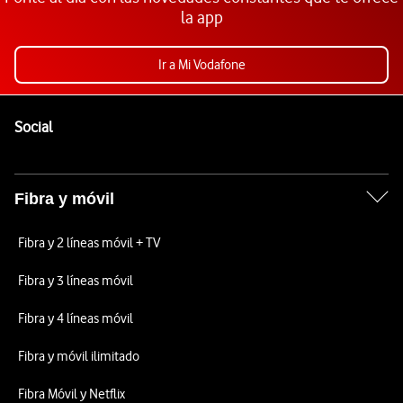
la app
Ir a Mi Vodafone
Pie de página de Vodafone
Enlaces a las redes sociales de Vodafone
Social
Fibra y móvil
Fibra y 2 líneas móvil + TV
Fibra y 3 líneas móvil
Fibra y 4 líneas móvil
Fibra y móvil ilimitado
Fibra Móvil y Netflix