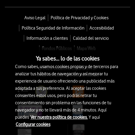
Aviso Legal
Política de Privacidad y Cookies
Política Seguridad de Información
Accesibilidad
Información a clientes
Calidad del servicio
Fondos Públicos
Mapa Web
Ya sabes... lo de las cookies
Como sabes, usamos cookies propias y de terceros para
© 2026 Vodafone España S.A.U.
analizar tus hábitos de navegación y así mejorar tu
Avda. América 115, 28042 Madrid
experiencia de usuario ofreciendo una publicidad más
adaptada a tus preferencia. Al aceptar las cookies
consientes estos usos, pero podrás retirar tu
consentimiento sin problema en las funciones de tu
navegador y no te llevará más de 4 minutos. Aquí
puedes
Ver nuestra política de cookies.
Y aquí
Configurar cookies