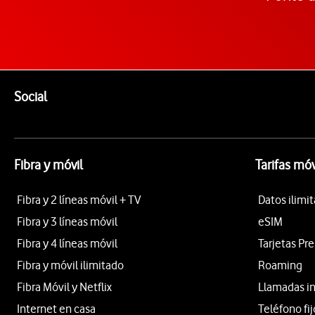
Pie de página de Vodafone
Enlaces a las redes sociales de Vodafone
Social
Fibra y móvil
Tarifas móv
Fibra y 2 líneas móvil + TV
Datos ilimi
Fibra y 3 líneas móvil
eSIM
Fibra y 4 líneas móvil
Tarjetas Pr
Fibra y móvil ilimitado
Roaming
Fibra Móvil y Netflix
Llamadas i
Internet en casa
Teléfono fij