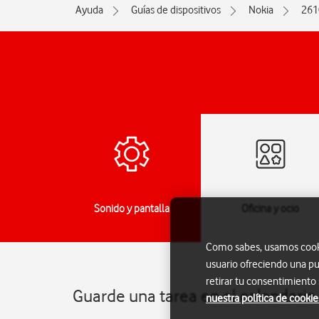
Ayuda
Guías de dispositivos
Nokia
261
jes
Sonido y pantalla
Oficina y ocio
Como sabes, usamos cookie
usuario ofreciendo una pu
retirar tu consentimiento
Guarde una tarea en el calendario
nuestra política de cookie