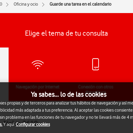
0
Oficina y ocio
Guarde una tarea en el calendario
Elige el tema de tu consulta
Navegación por Internet
Conexión con otros
dispositivos
Ya sabes... lo de las cookies
s propias y de terceros para analizar tus hábitos de navegación y así me
blicidad más adaptada a tus preferencia. Al aceptar las cookies consiente
 sin problema en las funciones de tu navegador y no te llevará más de 4
 - Nokia 2610
s.
Y aquí
Configurar cookies