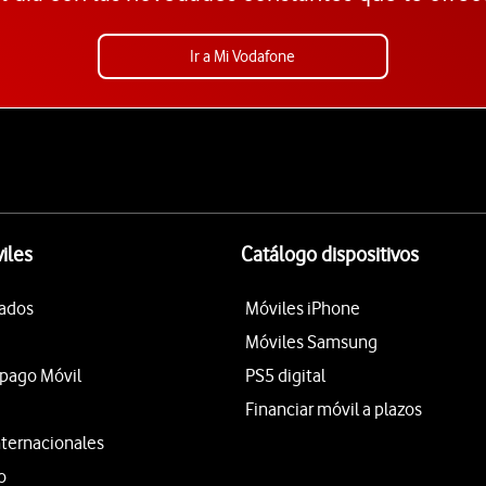
Ir a Mi Vodafone
iles
Catálogo dispositivos
tados
Móviles iPhone
Móviles Samsung
epago Móvil
PS5 digital
Financiar móvil a plazos
nternacionales
o