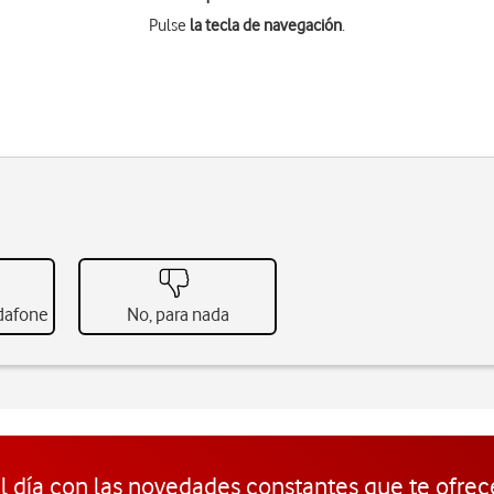
Pulse
la tecla de navegación
.
odafone
No, para nada
l día con las novedades constantes que te ofrec