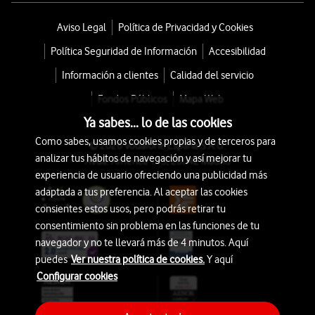
Aviso Legal
Política de Privacidad y Cookies
Política Seguridad de Información
Accesibilidad
Información a clientes
Calidad del servicio
Fondos Públicos
Mapa Web
Ya sabes... lo de las cookies
Como sabes, usamos cookies propias y de terceros para
© 2026 Vodafone España S.A.U.
analizar tus hábitos de navegación y así mejorar tu
Avda. América 115, 28042 Madrid
experiencia de usuario ofreciendo una publicidad más
adaptada a tus preferencia. Al aceptar las cookies
consientes estos usos, pero podrás retirar tu
consentimiento sin problema en las funciones de tu
navegador y no te llevará más de 4 minutos. Aquí
puedes
Ver nuestra política de cookies.
Y aquí
Configurar cookies