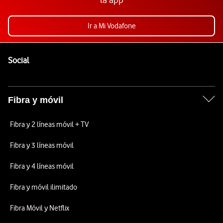
Ir a Mi Vodafone
Pie de página de Vodafone
Enlaces a las redes sociales de Vodafone
Social
Fibra y móvil
Fibra y 2 líneas móvil + TV
Fibra y 3 líneas móvil
Fibra y 4 líneas móvil
Fibra y móvil ilimitado
Fibra Móvil y Netflix