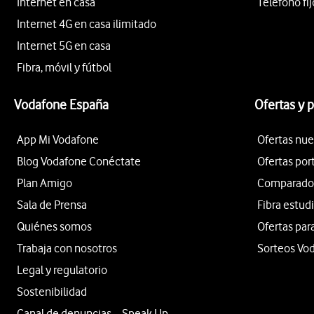
Internet en casa
Teléfono fij
Internet 4G en casa ilimitado
Internet 5G en casa
Fibra, móvil y fútbol
Vodafone España
Ofertas y 
App Mi Vodafone
Ofertas nue
Blog Vodafone Conéctate
Ofertas por
Plan Amigo
Comparador 
Sala de Prensa
Fibra estud
Quiénes somos
Ofertas par
Trabaja con nosotros
Sorteos Vo
Legal y regulatorio
Sostenibilidad
Canal de denuncias – Speak Up