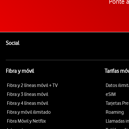
Ponte a
Pie de página de Vodafone
Enlaces a las redes sociales de Vodafone
Social
Fibra y móvil
Tarifas móv
Fibra y 2 líneas móvil + TV
Datos ilimi
Fibra y 3 líneas móvil
eSIM
Fibra y 4 líneas móvil
Tarjetas Pr
Fibra y móvil ilimitado
Roaming
Fibra Móvil y Netflix
Llamadas i