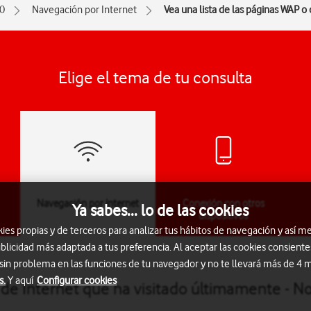
0
Navegación por Internet
Vea una lista de las páginas WAP o
Elige el tema de tu consulta
Navegación por Internet
Conexión con otros
Ya sabes... lo de las cookies
dispositivos
s propias y de terceros para analizar tus hábitos de navegación y así me
blicidad más adaptada a tus preferencia. Al aceptar las cookies consiente
 sin problema en las funciones de tu navegador y no te llevará más de 4
s.
Y aquí
Configurar cookies
 de Internet que ha visitado últimamente - N