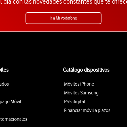
l día con las novedades constantes que te ofrec
Ir a Mi Vodafone
iles
Catálogo dispositivos
tados
Móviles iPhone
Móviles Samsung
epago Móvil
PS5 digital
Financiar móvil a plazos
nternacionales