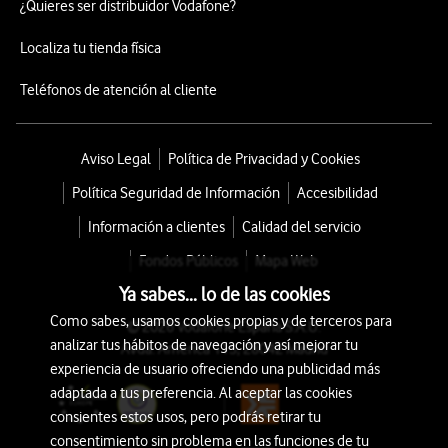
¿Quieres ser distribuidor Vodafone?
Localiza tu tienda física
Teléfonos de atención al cliente
Aviso Legal
Política de Privacidad y Cookies
Política Seguridad de Información
Accesibilidad
Información a clientes
Calidad del servicio
Fondos Públicos
Mapa Web
Ya sabes... lo de las cookies
Como sabes, usamos cookies propias y de terceros para
© 2026 Vodafone España S.A.U.
analizar tus hábitos de navegación y así mejorar tu
Avda. América 115, 28042 Madrid
experiencia de usuario ofreciendo una publicidad más
adaptada a tus preferencia. Al aceptar las cookies
consientes estos usos, pero podrás retirar tu
consentimiento sin problema en las funciones de tu