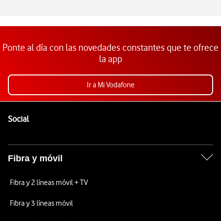
Ponte al día con las novedades constantes que te ofrece
la app
Ir a Mi Vodafone
Pie de página de Vodafone
Enlaces a las redes sociales de Vodafone
Social
Fibra y móvil
Fibra y 2 líneas móvil + TV
Fibra y 3 líneas móvil