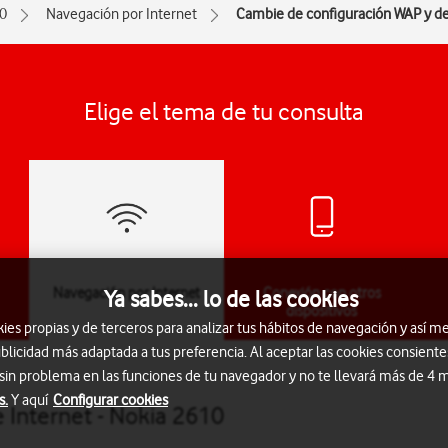
0
Navegación por Internet
Cambie de configuración WAP y de
Elige el tema de tu consulta
Navegación por Internet
Conexión con otros
Ya sabes... lo de las cookies
dispositivos
s propias y de terceros para analizar tus hábitos de navegación y así me
blicidad más adaptada a tus preferencia. Al aceptar las cookies consiente
 sin problema en las funciones de tu navegador y no te llevará más de 4
s.
Y aquí
Configurar cookies
 Internet - Nokia 2610