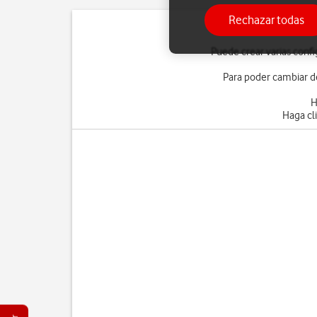
Rechazar todas
Puede crear varias confi
Para poder cambiar de
H
Haga cl