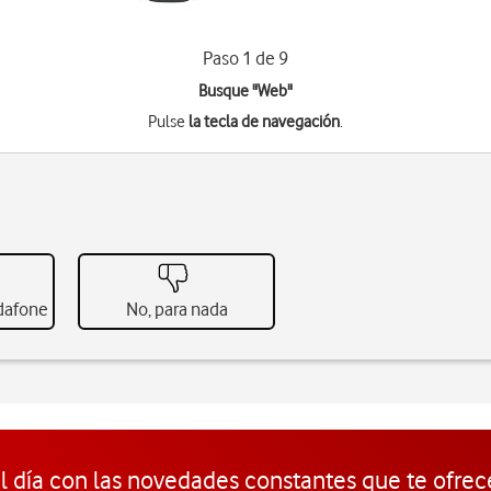
Paso 1 de 9
Busque "Web"
Pulse
la tecla de navegación
.
odafone
No, para nada
l día con las novedades constantes que te ofrec