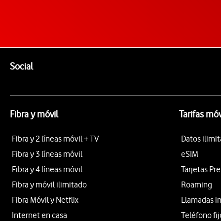
Pie de página de Vodafone
Enlaces a las redes sociales de Vodafone
Social
Fibra y móvil
Tarifas móv
Fibra y 2 líneas móvil + TV
Datos ilimi
Fibra y 3 líneas móvil
eSIM
Fibra y 4 líneas móvil
Tarjetas Pr
Fibra y móvil ilimitado
Roaming
Fibra Móvil y Netflix
Llamadas i
Internet en casa
Teléfono fij