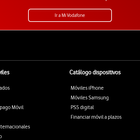
Ir a Mi Vodafone
iles
Catálogo dispositivos
tados
Móviles iPhone
Móviles Samsung
epago Móvil
PS5 digital
Financiar móvil a plazos
nternacionales
o