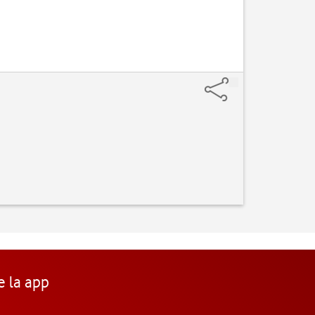
Vaya 
e la app