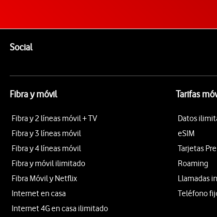
Pie de página de Vodafone
Enlaces a las redes sociales de Vodafone
Social
Fibra y móvil
Tarifas móv
Fibra y 2 líneas móvil + TV
Datos ilimi
Fibra y 3 líneas móvil
eSIM
Fibra y 4 líneas móvil
Tarjetas Pr
Fibra y móvil ilimitado
Roaming
Fibra Móvil y Netflix
Llamadas i
Internet en casa
Teléfono fij
Internet 4G en casa ilimitado