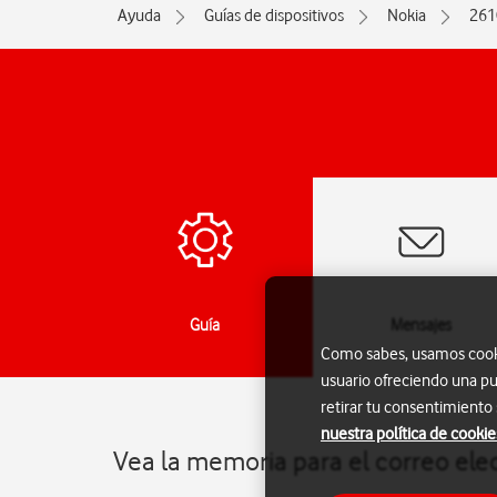
Ayuda
Guías de dispositivos
Nokia
261
das
Guía
Mensajes
Como sabes, usamos cookie
usuario ofreciendo una pu
retirar tu consentimiento
nuestra política de cookie
Vea la memoria para el correo ele