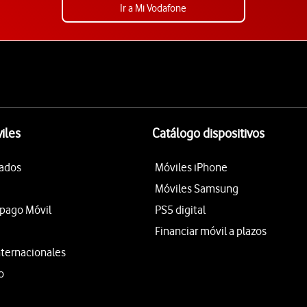
Ir a Mi Vodafone
iles
Catálogo dispositivos
tados
Móviles iPhone
Móviles Samsung
epago Móvil
PS5 digital
Financiar móvil a plazos
nternacionales
o