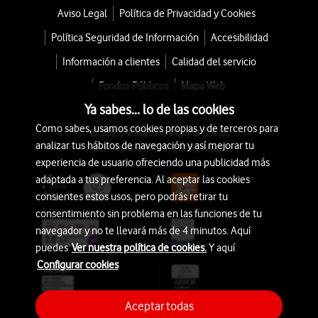
Aviso Legal
Política de Privacidad y Cookies
Política Seguridad de Información
Accesibilidad
Información a clientes
Calidad del servicio
Fondos Públicos
Mapa Web
Ya sabes... lo de las cookies
Como sabes, usamos cookies propias y de terceros para
© 2026 Vodafone España S.A.U.
analizar tus hábitos de navegación y así mejorar tu
Avda. América 115, 28042 Madrid
experiencia de usuario ofreciendo una publicidad más
adaptada a tus preferencia. Al aceptar las cookies
consientes estos usos, pero podrás retirar tu
consentimiento sin problema en las funciones de tu
navegador y no te llevará más de 4 minutos. Aquí
puedes
Ver nuestra política de cookies.
Y aquí
Configurar cookies
Aceptar todas