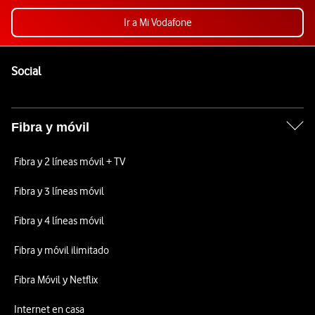
Ir a Mi Vodafone
Pie de página de Vodafone
Enlaces a las redes sociales de Vodafone
Social
Fibra y móvil
Fibra y 2 líneas móvil + TV
Fibra y 3 líneas móvil
Fibra y 4 líneas móvil
Fibra y móvil ilimitado
Fibra Móvil y Netflix
Internet en casa