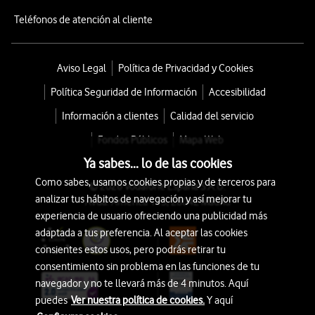
Teléfonos de atención al cliente
Aviso Legal
Política de Privacidad y Cookies
Política Seguridad de Información
Accesibilidad
Información a clientes
Calidad del servicio
Fondos Públicos
Mapa Web
Ya sabes... lo de las cookies
Como sabes, usamos cookies propias y de terceros para
© 2026 Vodafone España S.A.U.
analizar tus hábitos de navegación y así mejorar tu
Avda. América 115, 28042 Madrid
experiencia de usuario ofreciendo una publicidad más
adaptada a tus preferencia. Al aceptar las cookies
consientes estos usos, pero podrás retirar tu
consentimiento sin problema en las funciones de tu
navegador y no te llevará más de 4 minutos. Aquí
puedes
Ver nuestra política de cookies.
Y aquí