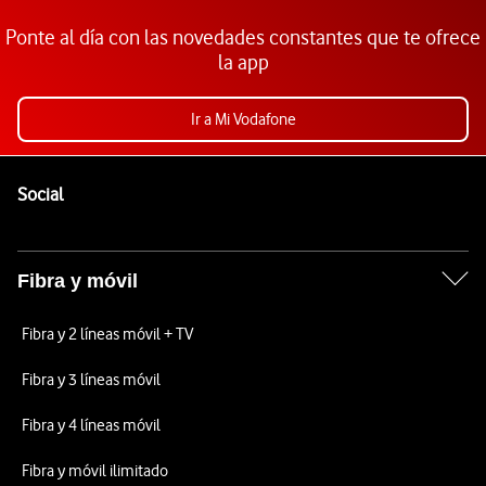
Ponte al día con las novedades constantes que te ofrece
la app
Ir a Mi Vodafone
Pie de página de Vodafone
Enlaces a las redes sociales de Vodafone
Social
Fibra y móvil
Fibra y 2 líneas móvil + TV
Fibra y 3 líneas móvil
Fibra y 4 líneas móvil
Fibra y móvil ilimitado