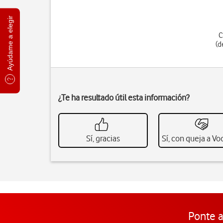
Ayúdame a elegir
C
(d
¿Te ha resultado útil esta información?
Sí, gracias
Sí, con queja a V
Ponte a