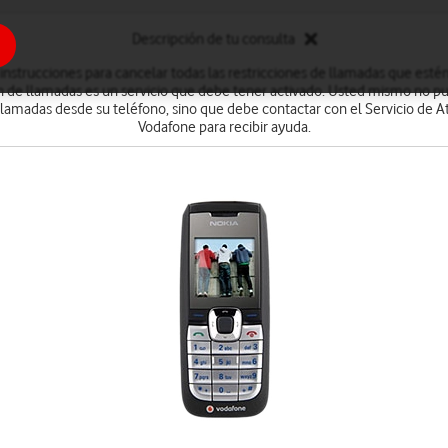
Descripción de tu consulta
 instrucciones para cancelar todas las restricciones de llamadas que estén
ión de llamadas es un servicio que debe tener activado. Usted mismo no p
 llamadas desde su teléfono, sino que debe contactar con el Servicio de A
Vodafone para recibir ayuda.