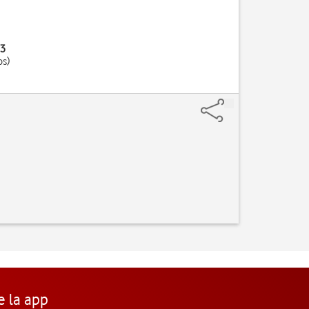
23
os)
e la app