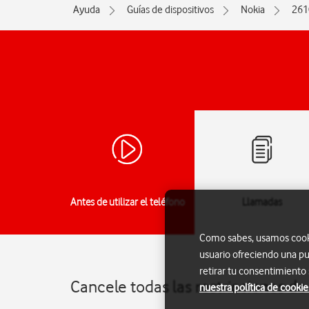
Ayuda
Guías de dispositivos
Nokia
261
Antes de utilizar el teléfono
Llamadas
Como sabes, usamos cookie
usuario ofreciendo una pu
retirar tu consentimiento
Cancele todas las restricciones d
nuestra política de cookie