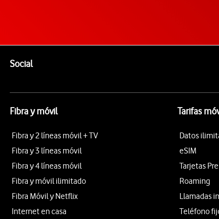
Pie de página de Vodafone
Enlaces a las redes sociales de Vodafone
Social
Fibra y móvil
Tarifas móv
Fibra y 2 líneas móvil + TV
Datos ilimi
Fibra y 3 líneas móvil
eSIM
Fibra y 4 líneas móvil
Tarjetas Pr
Fibra y móvil ilimitado
Roaming
Fibra Móvil y Netflix
Llamadas i
Internet en casa
Teléfono fij