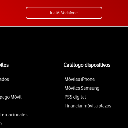
Ir a Mi Vodafone
iles
Catálogo dispositivos
tados
Móviles iPhone
Móviles Samsung
epago Móvil
PS5 digital
Financiar móvil a plazos
nternacionales
o