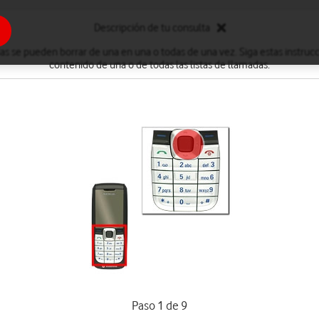
Descripción de tu consulta
das se pueden borrar de una en una o todas de una vez. Siga estas instrucc
contenido de una o de todas las listas de llamadas.
Paso 1 de 9