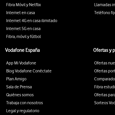
Fibra Móvil y Netflix
Llamadas i
Internet en casa
Teléfono fij
Internet 4G en casa ilimitado
Internet 5G en casa
Fibra, móvil y fútbol
Vodafone España
Ofertas y 
App Mi Vodafone
Ofertas nue
Blog Vodafone Conéctate
Ofertas por
Plan Amigo
Comparador 
Sala de Prensa
Fibra estud
Quiénes somos
Ofertas par
Trabaja con nosotros
Sorteos Vo
Legal y regulatorio