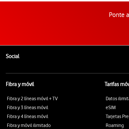
Ponte a
Pie de página de Vodafone
Enlaces a las redes sociales de Vodafone
Social
Fibra y móvil
Tarifas móv
Fibra y 2 líneas móvil + TV
Datos ilimi
Fibra y 3 líneas móvil
eSIM
Fibra y 4 líneas móvil
Tarjetas Pr
Fibra y móvil ilimitado
Roaming