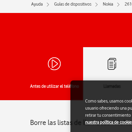
Ayuda
Guías de dispositivos
Nokia
261
Antes de utilizar el teléfono
Llamadas
Como sabes, usamos cookie
usuario ofreciendo una pu
retirar tu consentimiento
Borre las listas de llamadas - Noki
nuestra política de cookie