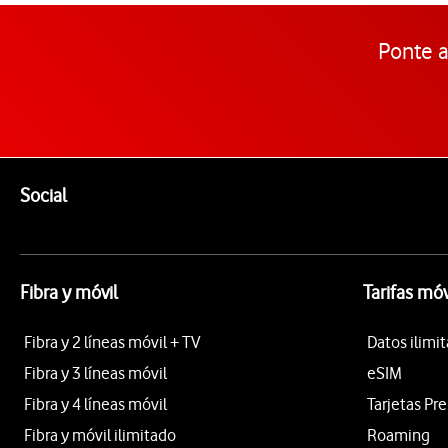
Ponte a
Pie de página de Vodafone
Enlaces a las redes sociales de Vodafone
Social
Fibra y móvil
Tarifas móv
Fibra y 2 líneas móvil + TV
Datos ilimi
Fibra y 3 líneas móvil
eSIM
Fibra y 4 líneas móvil
Tarjetas Pr
Fibra y móvil ilimitado
Roaming