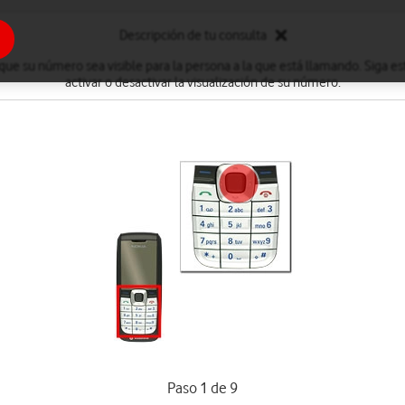
Descripción de tu consulta
 que su número sea visible para la persona a la que está llamando. Siga es
activar o desactivar la visualización de su número.
Paso 1 de 9