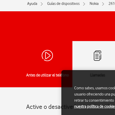
Ayuda
Guías de dispositivos
Nokia
261
Antes de utilizar el teléfono
Llamadas
Como sabes, usamos cookie
usuario ofreciendo una pu
retirar tu consentimiento
Active o desactive la visualizació
nuestra política de cookie