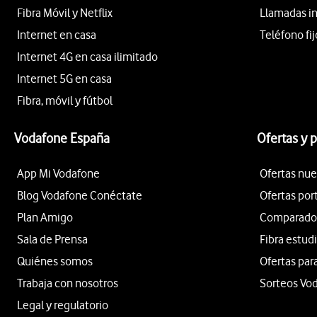
Fibra Móvil y Netflix
Llamadas i
Internet en casa
Teléfono fij
Internet 4G en casa ilimitado
Internet 5G en casa
Fibra, móvil y fútbol
Vodafone España
Ofertas y 
App Mi Vodafone
Ofertas nue
Blog Vodafone Conéctate
Ofertas por
Plan Amigo
Comparador 
Sala de Prensa
Fibra estud
Quiénes somos
Ofertas par
Trabaja con nosotros
Sorteos Vo
Legal y regulatorio