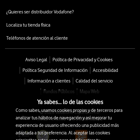
¿Quieres ser distribuidor Vodafone?
Localiza tu tienda física
Teléfonos de atención al cliente
Aviso Legal
Política de Privacidad y Cookies
Política Seguridad de Información
Accesibilidad
Información a clientes
Calidad del servicio
Fondos Públicos
Mapa Web
Ya sabes... lo de las cookies
Como sabes, usamos cookies propias y de terceros para
© 2026 Vodafone España S.A.U.
analizar tus hábitos de navegación y así mejorar tu
Avda. América 115, 28042 Madrid
experiencia de usuario ofreciendo una publicidad más
adaptada a tus preferencia. Al aceptar las cookies