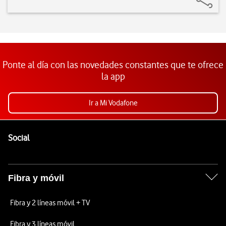
Ponte al día con las novedades constantes que te ofrece
la app
Ir a Mi Vodafone
Pie de página de Vodafone
Enlaces a las redes sociales de Vodafone
Social
Fibra y móvil
Fibra y 2 líneas móvil + TV
Fibra y 3 líneas móvil