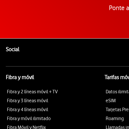
Ponte a
Pie de página de Vodafone
Enlaces a las redes sociales de Vodafone
Social
Fibra y móvil
Tarifas móv
Fibra y 2 líneas móvil + TV
Datos ilimi
Fibra y 3 líneas móvil
eSIM
Fibra y 4 líneas móvil
Tarjetas Pr
Fibra y móvil ilimitado
Roaming
Fibra Móvil y Netflix
Llamadas i