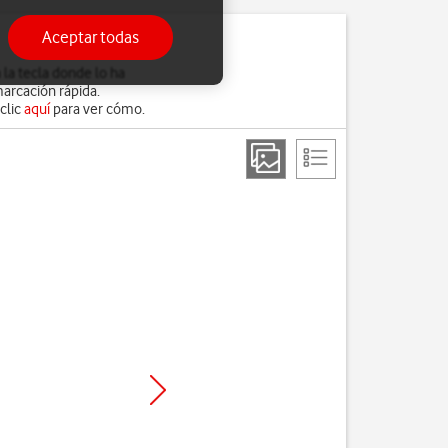
Aceptar todas
la tecla donde lo ha
arcación rápida.
clic
aquí
para ver cómo.