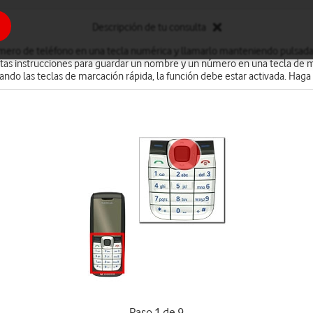
Descripción de tu consulta
ero de teléfono en una tecla numérica y llamarlo manteniendo pulsada 
stas instrucciones para guardar un nombre y un número en una tecla de m
zando las teclas de marcación rápida, la función debe estar activada. Haga 
Paso 1 de 9