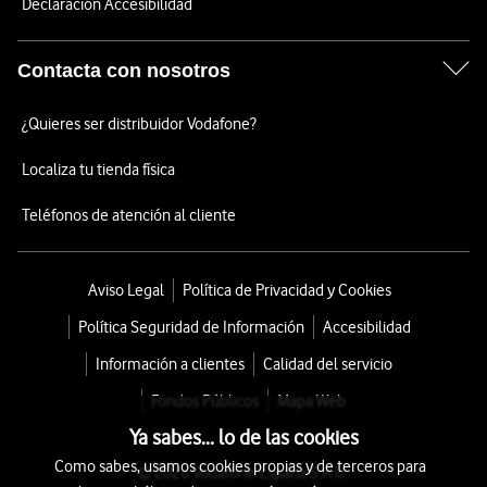
Declaración Accesibilidad
Contacta con nosotros
¿Quieres ser distribuidor Vodafone?
Localiza tu tienda física
Teléfonos de atención al cliente
Aviso Legal
Política de Privacidad y Cookies
Política Seguridad de Información
Accesibilidad
Información a clientes
Calidad del servicio
Fondos Públicos
Mapa Web
Ya sabes... lo de las cookies
Como sabes, usamos cookies propias y de terceros para
© 2026 Vodafone España S.A.U.