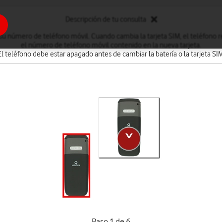
Descripción de tu consulta
 su número de teléfono móvil. Cuando cambia la tarjeta SIM, el teléfon
el número de teléfono móvil contenido en la nueva tarjeta.
El teléfono debe estar apagado antes de cambiar la batería o la tarjeta SIM
Paso 1 de 6