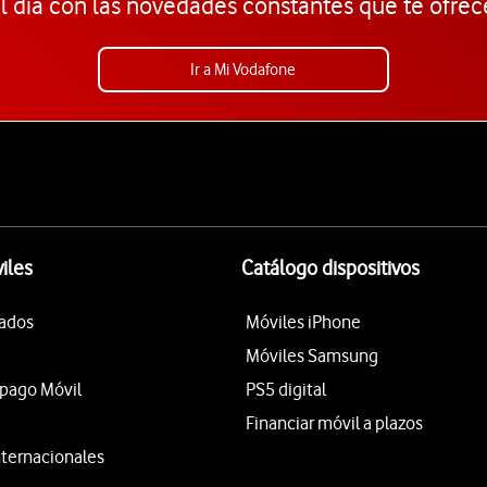
l día con las novedades constantes que te ofrec
Ir a Mi Vodafone
iles
Catálogo dispositivos
tados
Móviles iPhone
Móviles Samsung
epago Móvil
PS5 digital
Financiar móvil a plazos
nternacionales