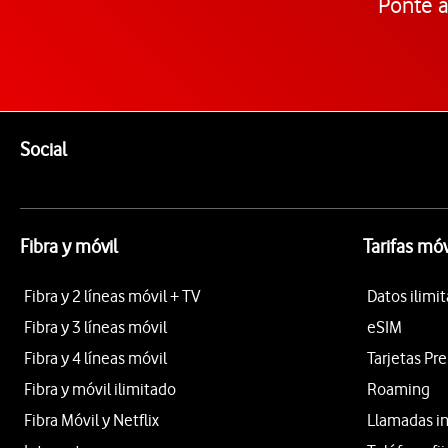
Ponte a
Pie de página de Vodafone
Enlaces a las redes sociales de Vodafone
Social
Fibra y móvil
Tarifas móv
Fibra y 2 líneas móvil + TV
Datos ilimi
Fibra y 3 líneas móvil
eSIM
Fibra y 4 líneas móvil
Tarjetas Pr
Fibra y móvil ilimitado
Roaming
Fibra Móvil y Netflix
Llamadas i