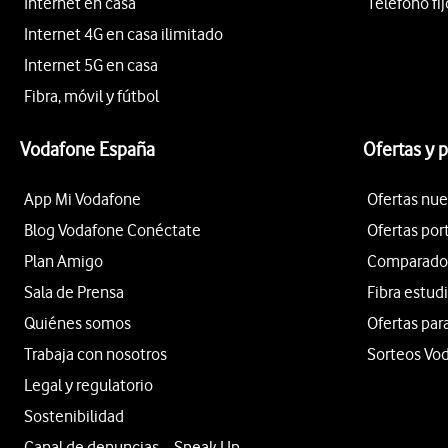
Internet en casa
Teléfono fij
Internet 4G en casa ilimitado
Internet 5G en casa
Fibra, móvil y fútbol
Vodafone España
Ofertas y 
App Mi Vodafone
Ofertas nue
Blog Vodafone Conéctate
Ofertas por
Plan Amigo
Comparador 
Sala de Prensa
Fibra estud
Quiénes somos
Ofertas par
Trabaja con nosotros
Sorteos Vo
Legal y regulatorio
Sostenibilidad
Canal de denuncias – Speak Up