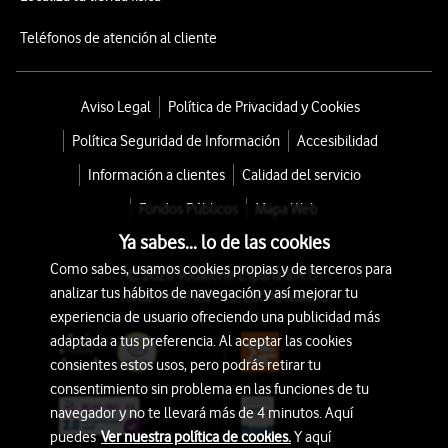
Teléfonos de atención al cliente
Aviso Legal
Política de Privacidad y Cookies
Política Seguridad de Información
Accesibilidad
Información a clientes
Calidad del servicio
Fondos Públicos
Mapa Web
Ya sabes... lo de las cookies
Como sabes, usamos cookies propias y de terceros para
© 2026 Vodafone España S.A.U.
analizar tus hábitos de navegación y así mejorar tu
Avda. América 115, 28042 Madrid
experiencia de usuario ofreciendo una publicidad más
adaptada a tus preferencia. Al aceptar las cookies
consientes estos usos, pero podrás retirar tu
consentimiento sin problema en las funciones de tu
navegador y no te llevará más de 4 minutos. Aquí
puedes
Ver nuestra política de cookies.
Y aquí