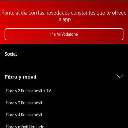
Ponte al día con las novedades constantes que te ofrece
la app
Ir a Mi Vodafone
Pie de página de Vodafone
Enlaces a las redes sociales de Vodafone
Social
Fibra y móvil
Fibra y 2 líneas móvil + TV
Fibra y 3 líneas móvil
Fibra y 4 líneas móvil
Fibra y móvil ilimitado