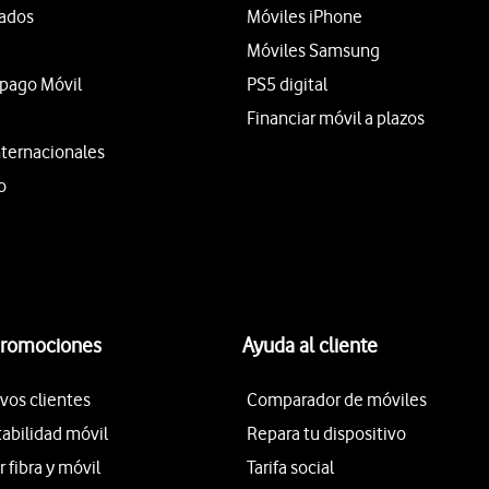
tados
Móviles iPhone
Móviles Samsung
epago Móvil
PS5 digital
Financiar móvil a plazos
nternacionales
o
promociones
Ayuda al cliente
vos clientes
Comparador de móviles
tabilidad móvil
Repara tu dispositivo
fibra y móvil
Tarifa social