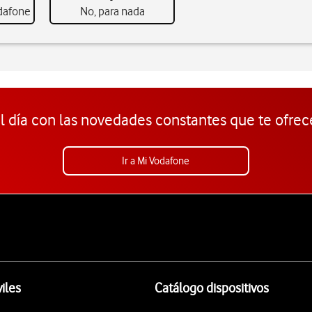
odafone
No, para nada
l día con las novedades constantes que te ofrec
Ir a Mi Vodafone
iles
Catálogo dispositivos