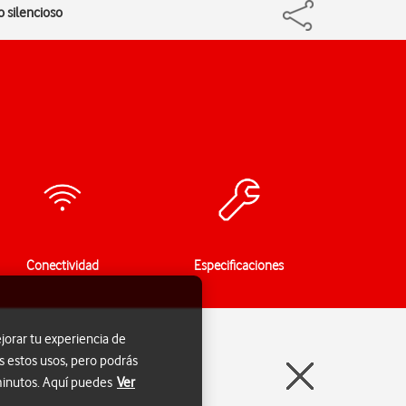
o silencioso
Conectividad
Especificaciones
jorar tu experiencia de
s estos usos, pero podrás
 minutos. Aquí puedes
Ver