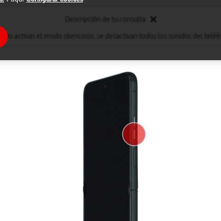
Descripción de tu consulta
ndo activas el modo silencioso, se desactivan todos los sonidos del teléf