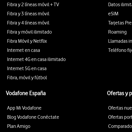
Fibra y 2 líneas móvil + TV
Datos ilimi
Fibra y 3 líneas móvil
eSIM
Fibra y 4 líneas móvil
Tarjetas Pr
Fibra y móvil ilimitado
Roaming
Fibra Móvil y Netflix
Llamadas i
Internet en casa
Teléfono fij
Internet 4G en casa ilimitado
Internet 5G en casa
Fibra, móvil y fútbol
Vodafone España
Ofertas y 
App Mi Vodafone
Ofertas nue
Blog Vodafone Conéctate
Ofertas por
Plan Amigo
Comparador 