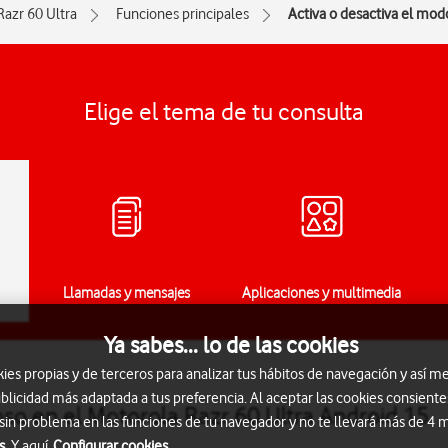
Razr 60 Ultra
Funciones principales
Activa o desactiva el mod
Elige el tema de tu consulta
Llamadas y mensajes
Aplicaciones y multimedia
Ya sabes... lo de las cookies
s propias y de terceros para analizar tus hábitos de navegación y así me
blicidad más adaptada a tus preferencia. Al aceptar las cookies consiente
oso en el Motorola Razr 60 Ultra Android 15
 sin problema en las funciones de tu navegador y no te llevará más de 4
s.
Y aquí
Configurar cookies