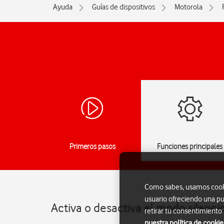
Ayuda
Guías de dispositivos
Motorola
Primeros pasos
Funciones principales
Como sabes, usamos cookie
usuario ofreciendo una pu
Activa o desactiva el modo silenci
retirar tu consentimiento
nuestra política de cookie